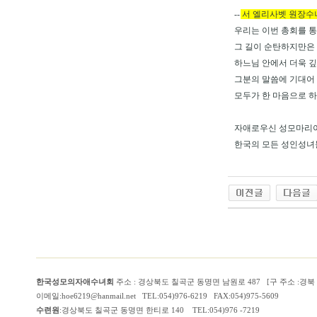
--
서 엘리사벳 원장수
우리는 이번 총회를 통
그 길이 순탄하지만은
하느님 안에서 더욱 
그분의 말씀에 기대어
모두가 한 마음으로 
자애로우신 성모마리아
한국의 모든 성인성녀
한국성모의자애수녀회
주소 : 경상북도 칠곡군 동명면 남원로 487 [구 주소 :경
이메일:hoe6219@hanmail.net TEL:054)976-6219 FAX:054)975-5609
수련원
:경상북도 칠곡군 동명면 한티로 140 TEL:054)976 -7219