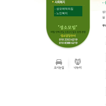
-
- 성모애덕의집
성
- 노인복지
실
우