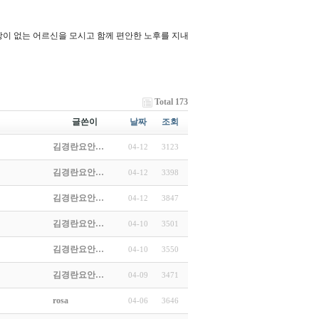
이 없는 어르신을 모시고 함께 편안한 노후를 지내
Total 173
글쓴이
날짜
조회
김경란요안…
04-12
3123
김경란요안…
04-12
3398
김경란요안…
04-12
3847
김경란요안…
04-10
3501
김경란요안…
04-10
3550
김경란요안…
04-09
3471
rosa
04-06
3646