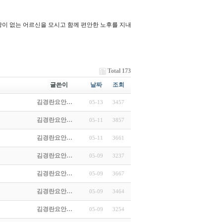
이 없는 어르신을 모시고 함께 편안한 노후를 지내
Total 173
글쓴이
날짜
조회
김경란요안…
05-13
3457
김경란요안…
05-11
3857
김경란요안…
05-11
3661
김경란요안…
05-09
3237
김경란요안…
05-09
3667
김경란요안…
05-09
3464
김경란요안…
05-09
3254