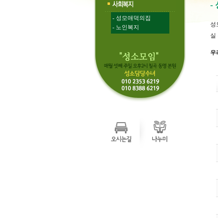
-
- 성모애덕의집
성
- 노인복지
실
우