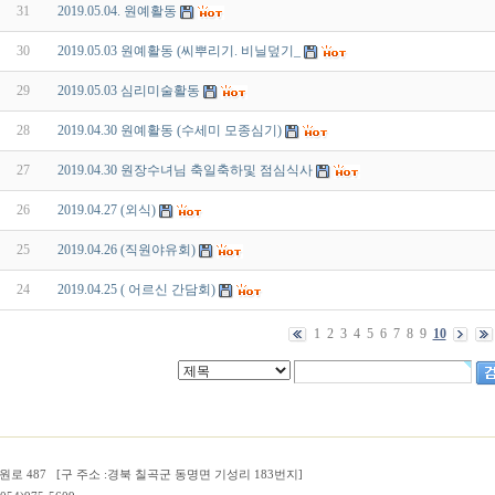
31
2019.05.04. 원예활동
30
2019.05.03 원예활동 (씨뿌리기. 비닐덮기_
29
2019.05.03 심리미술활동
28
2019.04.30 원예활동 (수세미 모종심기)
27
2019.04.30 원장수녀님 축일축하및 점심식사
26
2019.04.27 (외식)
25
2019.04.26 (직원야유회)
24
2019.04.25 ( 어르신 간담회)
1
2
3
4
5
6
7
8
9
10
로 487 [구 주소 :경북 칠곡군 동명면 기성리 183번지]