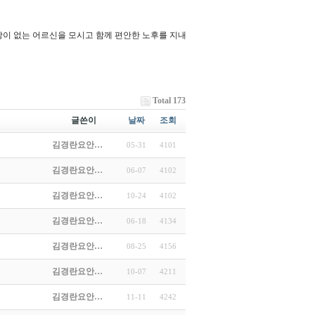
이 없는 어르신을 모시고 함께 편안한 노후를 지내
Total 173
글쓴이
날짜
조회
김경란요안…
05-31
4101
김경란요안…
06-07
4102
김경란요안…
10-24
4102
김경란요안…
06-18
4134
김경란요안…
08-25
4156
김경란요안…
10-07
4211
김경란요안…
11-11
4242