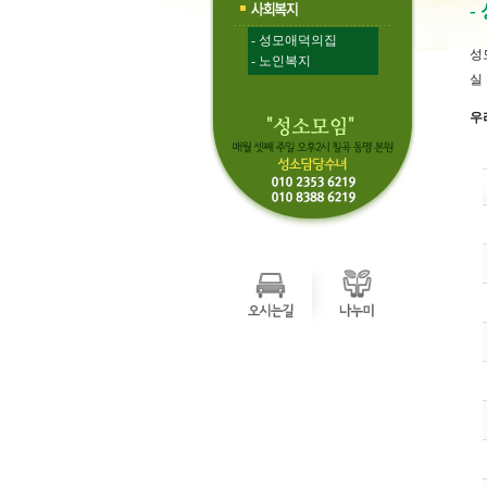
-
- 성모애덕의집
성
- 노인복지
실
우