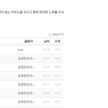
이 없는 어르신을 모시고 함께 편안한 노후를 지내
Total 173
글쓴이
날짜
조회
rosa
04-06
2761
김경란요안…
04-23
3059
김경란요안…
12-07
3090
김경란요안…
04-12
3111
김경란요안…
04-17
3160
김경란요안…
04-24
3215
김경란요안…
04-18
3217