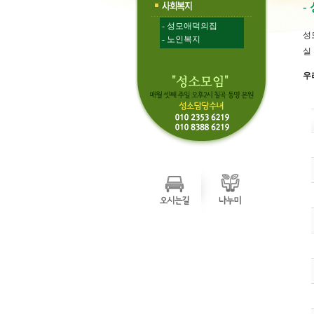
-
- 성모애덕의집
성
- 노인복지
실
우