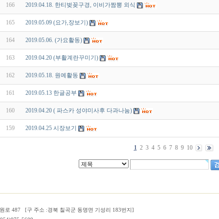
166
2019.04.18. 한티벚꽂구경, 이비가짬뽕 외식
165
2019.05.09 (요가,장보기)
164
2019.05.06. (가요활동)
163
2019.04.20 (부활계란꾸미기)
162
2019.05.18. 원예활동
161
2019.05.13 한글공부
160
2019.04.20 ( 파스카 성야미사후 다과나눔)
159
2019.04.25 시장보기
1
2
3
4
5
6
7
8
9
10
로 487 [구 주소 :경북 칠곡군 동명면 기성리 183번지]