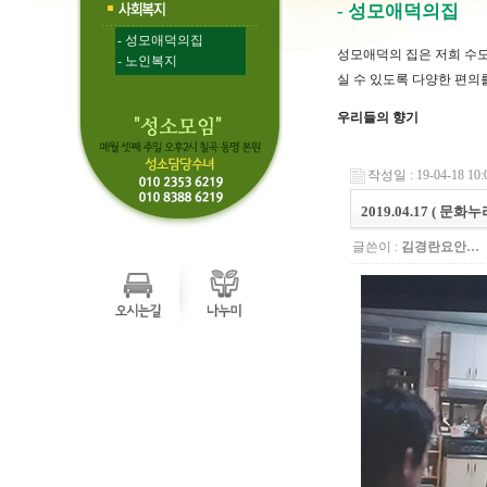
- 성모애덕의집
- 성모애덕의집
성모애덕의 집은 저희 수
- 노인복지
실 수 있도록 다양한 편의
우리들의 향기
작성일 : 19-04-18 10:
2019.04.17 ( 
글쓴이 :
김경란요안…