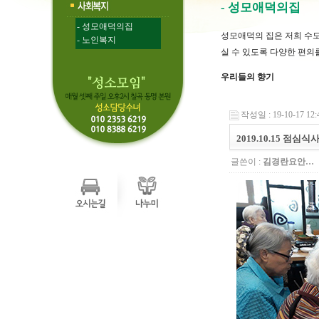
- 성모애덕의집
- 성모애덕의집
성모애덕의 집은 저희 수
- 노인복지
실 수 있도록 다양한 편의
우리들의 향기
작성일 : 19-10-17 12:
2019.10.15 점심식
글쓴이 :
김경란요안…