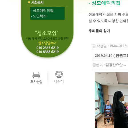
- 성모애덕의집
- 성모애덕의집
성모애덕의 집은 저희 수
- 노인복지
실 수 있도록 다양한 편의
우리들의 향기
작성일 : 19-04-20 15:
2019.04.19 ( 인권교
글쓴이 :
김경란요안…