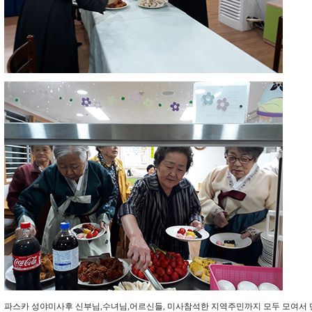
파스카 성야미사후 신부님,수녀님,어르신들, 미사참석한 지역주민까지 모두 모여서