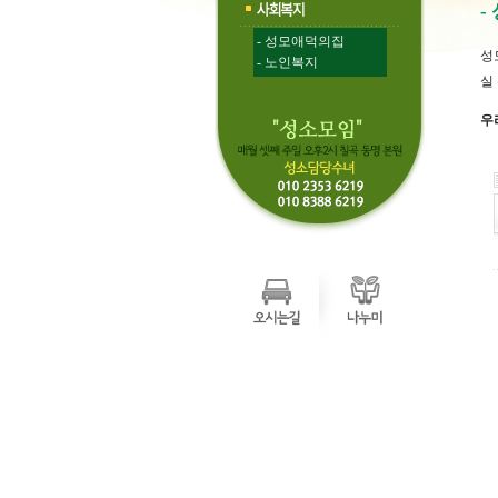
-
- 성모애덕의집
성
- 노인복지
실
우