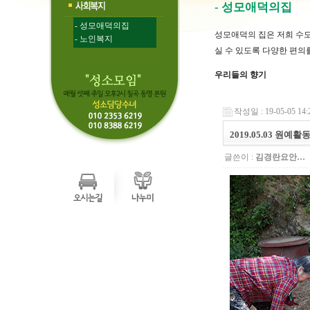
- 성모애덕의집
- 성모애덕의집
성모애덕의 집은 저희 수
- 노인복지
실 수 있도록 다양한 편의
우리들의 향기
작성일 : 19-05-05 14:
2019.05.03 원예
글쓴이 :
김경란요안…