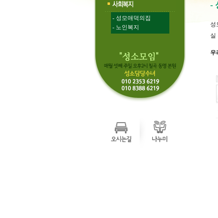
-
- 성모애덕의집
성
- 노인복지
실
우