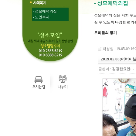
- 성모애덕의집
- 성모애덕의집
성모애덕의 집은 저희 수
- 노인복지
실 수 있도록 다양한 편의
우리들의 향기
작성일 : 19-05-09 16:
2019.05.08(어버이
글쓴이 :
김경란요안…