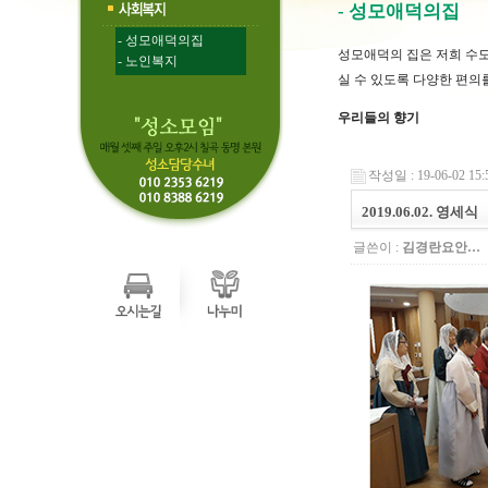
- 성모애덕의집
- 성모애덕의집
성모애덕의 집은 저희 수
- 노인복지
실 수 있도록 다양한 편의
우리들의 향기
작성일 : 19-06-02 15:
2019.06.02. 영세식
글쓴이 :
김경란요안…