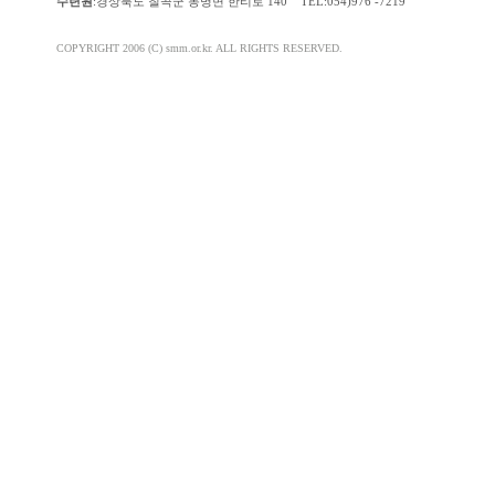
수련원
:경상북도 칠곡군 동명면 한티로 140 TEL:054)976 -7219
COPYRIGHT 2006 (C) smm.or.kr. ALL RIGHTS RESERVED.