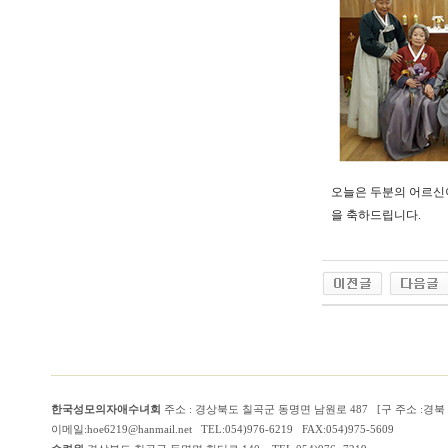
오늘은 두분의 어르신
을 축하드립니다.
한국성모의자애수녀회
주소 : 경상북도 칠곡군 동명면 남원로 487 [구 주소 :경
이메일:hoe6219@hanmail.net TEL:054)976-6219 FAX:054)975-5609