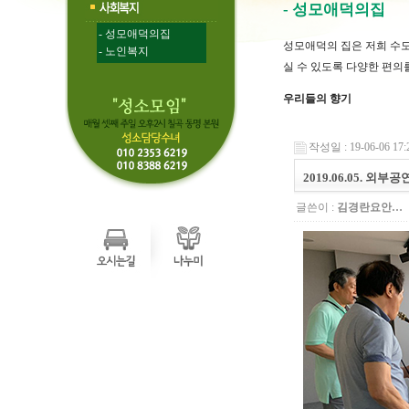
- 성모애덕의집
- 성모애덕의집
성모애덕의 집은 저희 수
- 노인복지
실 수 있도록 다양한 편의
우리들의 향기
작성일 : 19-06-06 17:
2019.06.05. 외부
글쓴이 :
김경란요안…