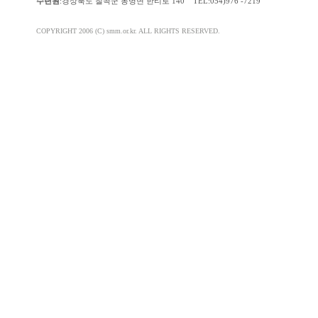
수련원
:경상북도 칠곡군 동명면 한티로 140 TEL:054)976 -7219
COPYRIGHT 2006 (C) smm.or.kr. ALL RIGHTS RESERVED.