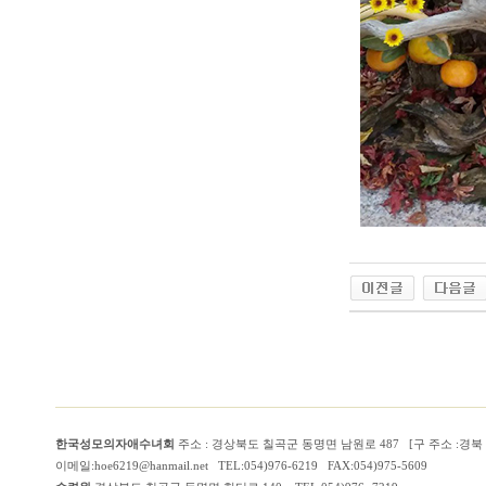
한국성모의자애수녀회
주소 : 경상북도 칠곡군 동명면 남원로 487 [구 주소 :경
이메일:hoe6219@hanmail.net TEL:054)976-6219 FAX:054)975-5609