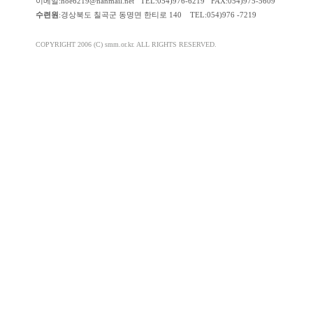
이메일:hoe6219@hanmail.net TEL:054)976-6219 FAX:054)975-5609
수련원
:경상북도 칠곡군 동명면 한티로 140 TEL:054)976 -7219
COPYRIGHT 2006 (C) smm.or.kr. ALL RIGHTS RESERVED.